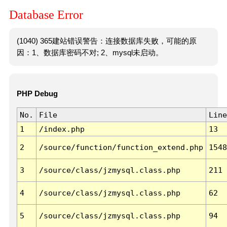
Database Error
(1040) 365建站错误警告：连接数据库失败，可能的原
因：1、数据库密码不对; 2、mysql未启动。
PHP Debug
No.
File
Line
1
/index.php
13
2
/source/function/function_extend.php
1548
3
/source/class/jzmysql.class.php
211
4
/source/class/jzmysql.class.php
62
5
/source/class/jzmysql.class.php
94