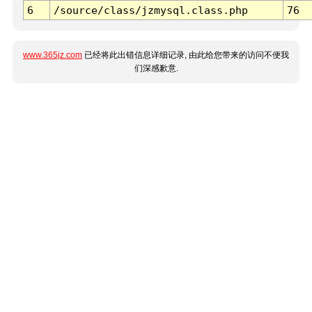
6
/source/class/jzmysql.class.php
76
www.365jz.com
已经将此出错信息详细记录, 由此给您带来的访问不便我
们深感歉意.