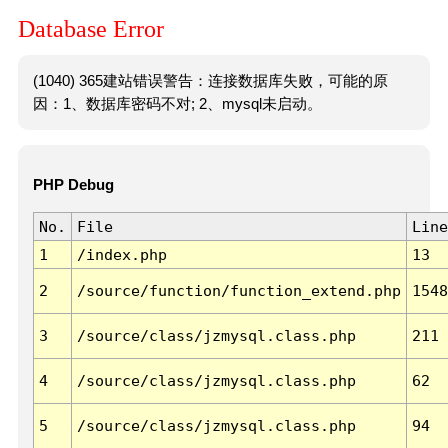
Database Error
(1040) 365建站错误警告：连接数据库失败，可能的原
因：1、数据库密码不对; 2、mysql未启动。
PHP Debug
No.
File
Line
1
/index.php
13
2
/source/function/function_extend.php
1548
3
/source/class/jzmysql.class.php
211
4
/source/class/jzmysql.class.php
62
5
/source/class/jzmysql.class.php
94