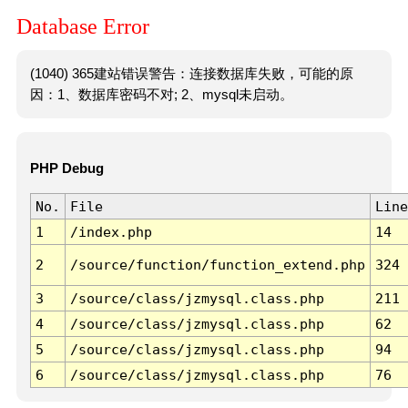
Database Error
(1040) 365建站错误警告：连接数据库失败，可能的原
因：1、数据库密码不对; 2、mysql未启动。
PHP Debug
No.
File
Line
1
/index.php
14
2
/source/function/function_extend.php
324
3
/source/class/jzmysql.class.php
211
4
/source/class/jzmysql.class.php
62
5
/source/class/jzmysql.class.php
94
6
/source/class/jzmysql.class.php
76