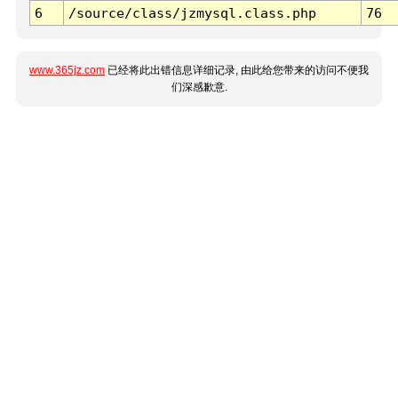
6
/source/class/jzmysql.class.php
76
www.365jz.com
已经将此出错信息详细记录, 由此给您带来的访问不便我
们深感歉意.