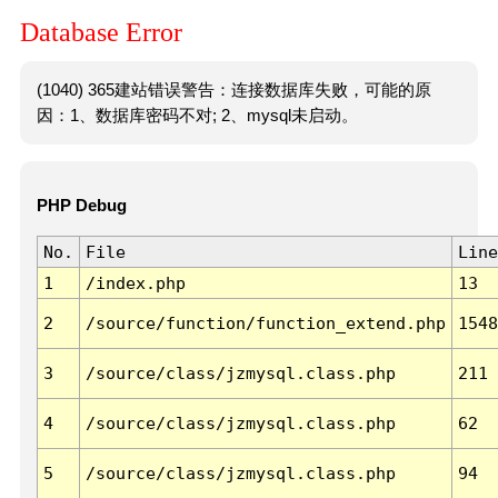
Database Error
(1040) 365建站错误警告：连接数据库失败，可能的原
因：1、数据库密码不对; 2、mysql未启动。
PHP Debug
No.
File
Line
1
/index.php
13
2
/source/function/function_extend.php
1548
3
/source/class/jzmysql.class.php
211
4
/source/class/jzmysql.class.php
62
5
/source/class/jzmysql.class.php
94