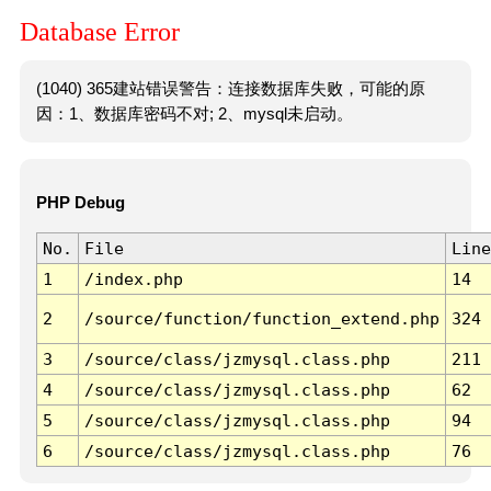
Database Error
(1040) 365建站错误警告：连接数据库失败，可能的原
因：1、数据库密码不对; 2、mysql未启动。
PHP Debug
No.
File
Line
1
/index.php
14
2
/source/function/function_extend.php
324
3
/source/class/jzmysql.class.php
211
4
/source/class/jzmysql.class.php
62
5
/source/class/jzmysql.class.php
94
6
/source/class/jzmysql.class.php
76