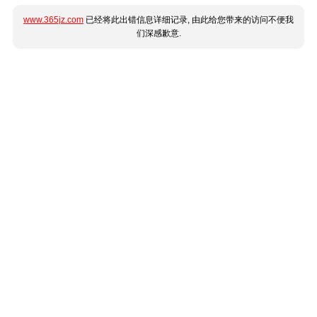
www.365jz.com
已经将此出错信息详细记录, 由此给您带来的访问不便我
们深感歉意.