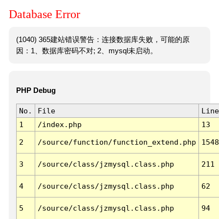
Database Error
(1040) 365建站错误警告：连接数据库失败，可能的原
因：1、数据库密码不对; 2、mysql未启动。
PHP Debug
No.
File
Line
1
/index.php
13
2
/source/function/function_extend.php
1548
3
/source/class/jzmysql.class.php
211
4
/source/class/jzmysql.class.php
62
5
/source/class/jzmysql.class.php
94