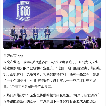
皇冠体育 app
围绕产业链、成本链和翻新链“三链”的深度会通，广东的龙头企业正
搭建更多细分的产业链和产业生态。“比如，咱们围绕锂离子能源电
板，正极材料、负极材料、相关的扶持材料，还有一些器件，酿成
了一个个细少许、可贵许的链条，进而掌合手一些产业链中枢纪
律。”广州工控总司理景广军共享。
火热的新能源汽车企业也将眼神投向绿色能源。“将来，新能源汽车
竞争是能源生态的竞争，广汽集团下一步的指标是要成为能源公