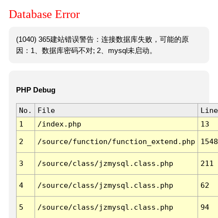
Database Error
(1040) 365建站错误警告：连接数据库失败，可能的原
因：1、数据库密码不对; 2、mysql未启动。
PHP Debug
No.
File
Line
1
/index.php
13
2
/source/function/function_extend.php
1548
3
/source/class/jzmysql.class.php
211
4
/source/class/jzmysql.class.php
62
5
/source/class/jzmysql.class.php
94