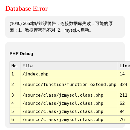
Database Error
(1040) 365建站错误警告：连接数据库失败，可能的原
因：1、数据库密码不对; 2、mysql未启动。
PHP Debug
No.
File
Line
1
/index.php
14
2
/source/function/function_extend.php
324
3
/source/class/jzmysql.class.php
211
4
/source/class/jzmysql.class.php
62
5
/source/class/jzmysql.class.php
94
6
/source/class/jzmysql.class.php
76