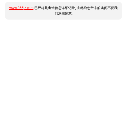
www.365jz.com
已经将此出错信息详细记录, 由此给您带来的访问不便我
们深感歉意.