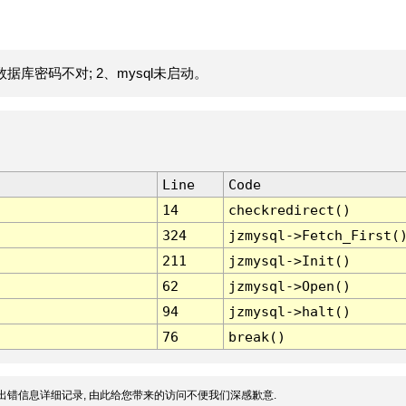
据库密码不对; 2、mysql未启动。
Line
Code
14
checkredirect()
324
jzmysql->Fetch_First(
211
jzmysql->Init()
62
jzmysql->Open()
94
jzmysql->halt()
76
break()
出错信息详细记录, 由此给您带来的访问不便我们深感歉意.