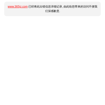
www.365jz.com
已经将此出错信息详细记录, 由此给您带来的访问不便我
们深感歉意.