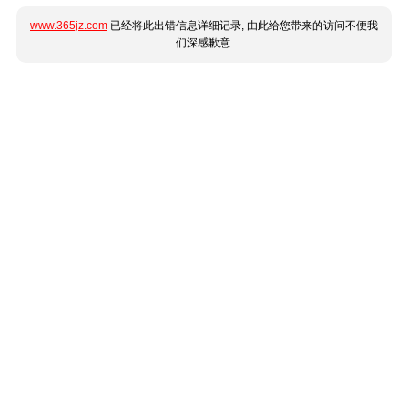
www.365jz.com
已经将此出错信息详细记录, 由此给您带来的访问不便我
们深感歉意.