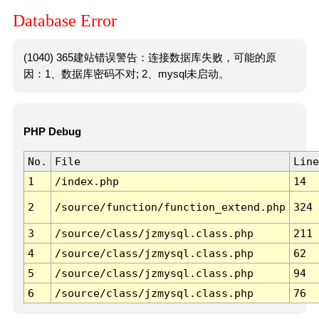
Database Error
(1040) 365建站错误警告：连接数据库失败，可能的原
因：1、数据库密码不对; 2、mysql未启动。
PHP Debug
No.
File
Line
1
/index.php
14
2
/source/function/function_extend.php
324
3
/source/class/jzmysql.class.php
211
4
/source/class/jzmysql.class.php
62
5
/source/class/jzmysql.class.php
94
6
/source/class/jzmysql.class.php
76