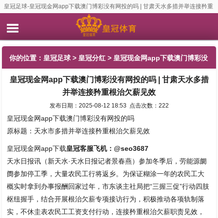
皇冠足球-皇冠现金网app下载澳门博彩没有网投的吗 | 甘肃天水多措并举连接矜重
根治欠薪见效
你的位置：
皇冠足球
>
皇冠分红
> 皇冠现金网app下载澳门博彩没
皇冠现金网app下载澳门博彩没有网投的吗 | 甘肃天水多措
有网投的吗 | 甘肃天水多措并举连接矜重根治欠薪见效
并举连接矜重根治欠薪见效
发布日期：2025-08-12 18:53 点击次数：222
皇冠现金网app下载澳门博彩没有网投的吗
原标题：天水市多措并举连接矜重根治欠薪见效
皇冠现金网app下载
皇冠客服飞机：@seo3687
天水日报讯（新天水·天水日报记者景春燕）参加冬季后，劳能源阛
阓参加停工季，大量农民工行将返乡。为保证糊涂一年的农民工大
概实时拿到办事报酬回家过年，市东谈主社局把“三握三促”行动四肢
枢纽握手，结合开展根治欠薪专项接访行为，积极推动各项轨制落
实，不休圭表农民工工资支付行动，连接矜重根治欠薪职责见效，