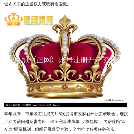
让农民工的正当权力获取有用爱戴。
本年以来，市东谈主社局先后5次提请市政府召开职责鼓吹会，连接
启动欠薪问题贬责专班，健全完善成员单元“双包握”、欠薪萍踪“双
交办”职责机制，组织开展督导查验，全力推动各项任务落实。