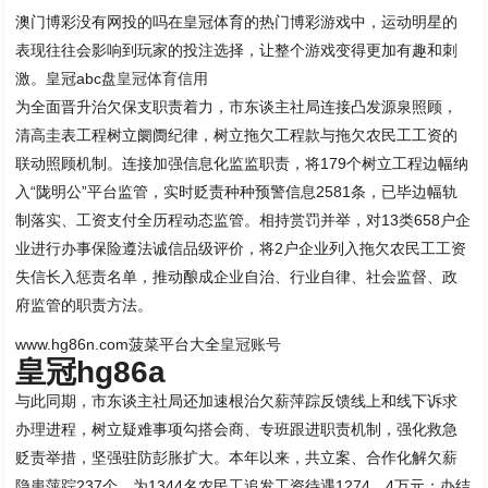
澳门博彩没有网投的吗在皇冠体育的热门博彩游戏中，运动明星的
表现往往会影响到玩家的投注选择，让整个游戏变得更加有趣和刺
激。皇冠abc盘
皇冠体育信用
为全面晋升治欠保支职责着力，市东谈主社局连接凸发源泉照顾，
清高圭表工程树立阛阓纪律，树立拖欠工程款与拖欠农民工工资的
联动照顾机制。连接加强信息化监监职责，将179个树立工程边幅纳
入“陇明公”平台监管，实时贬责种种预警信息2581条，已毕边幅轨
制落实、工资支付全历程动态监管。相持赏罚并举，对13类658户企
业进行办事保险遵法诚信品级评价，将2户企业列入拖欠农民工工资
失信长入惩责名单，推动酿成企业自治、行业自律、社会监督、政
府监管的职责方法。
www.hg86n.com菠菜平台大全
皇冠账号
皇冠hg86a
与此同期，市东谈主社局还加速根治欠薪萍踪反馈线上和线下诉求
办理进程，树立疑难事项勾搭会商、专班跟进职责机制，强化救急
贬责举措，坚强驻防彭胀扩大。本年以来，共立案、合作化解欠薪
隐患萍踪237个，为1344名农民工追发工资待遇1274．4万元；办结