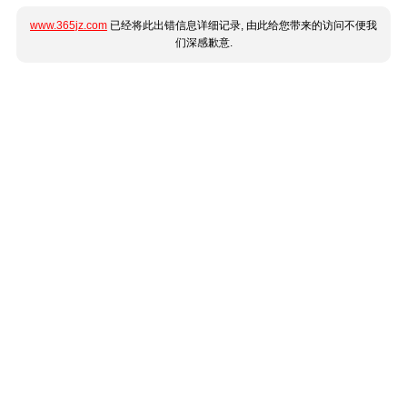
www.365jz.com
已经将此出错信息详细记录, 由此给您带来的访问不便我
们深感歉意.