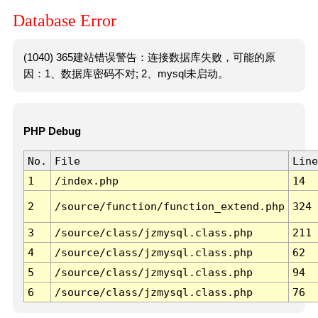
Database Error
(1040) 365建站错误警告：连接数据库失败，可能的原
因：1、数据库密码不对; 2、mysql未启动。
PHP Debug
No.
File
Line
1
/index.php
14
2
/source/function/function_extend.php
324
3
/source/class/jzmysql.class.php
211
4
/source/class/jzmysql.class.php
62
5
/source/class/jzmysql.class.php
94
6
/source/class/jzmysql.class.php
76