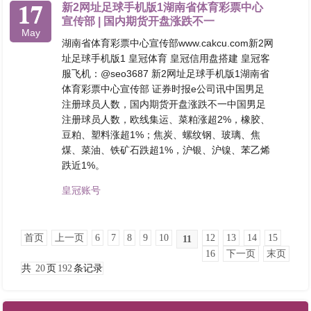
17
新2网址足球手机版1湖南省体育彩票中心
宣传部 | 国内期货开盘涨跌不一
May
湖南省体育彩票中心宣传部www.cakcu.com新2网
址足球手机版1 皇冠体育 皇冠信用盘搭建 皇冠客
服飞机：@seo3687 新2网址足球手机版1湖南省
体育彩票中心宣传部 证券时报e公司讯中国男足
注册球员人数，国内期货开盘涨跌不一中国男足
注册球员人数，欧线集运、菜粕涨超2%，橡胶、
豆粕、塑料涨超1%；焦炭、螺纹钢、玻璃、焦
煤、菜油、铁矿石跌超1%，沪银、沪镍、苯乙烯
跌近1%。
皇冠账号
首页
上一页
6
7
8
9
10
12
13
14
15
11
16
下一页
末页
共
20
页
192
条记录