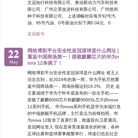
文远知行科技有限公司、奥动新动力汽车科技有
限公司、广州立景改进科技有限公司、广州悠闲
种子科技有限公司。 上述调幅对应每升92号汽
油、95号汽油、0号柴油分别下调0.04元、0
皇冠账号
22
网络博彩平台安全性皇冠滚球是什么网址 |
重返中国商场第一！搭载麒麟芯片的华为n
May
ova 12杀疯了！
网络博彩平台安全性皇冠滚球是什么网址 谁王人
没念念到，在2024年的第一周，华为手机尽然重
返中国商场第一，商场份额达到19.2%。 历史 这
主要成绩于华为于昨年底发布的一款生手机——
搭载了麒麟8000芯片和麒麟9000SL芯片的nova
12系列手机。 华为nova系列手机是华为末端打造
的中端旗舰手机品牌，主打卖点为前锋拍照。华
为nova 12取舍了直屏打算，救援双向卫星通讯。
皇冠网址登入 现在是体育迷最喜欢的时候，各种
足球比赛和篮球赛事频繁举行，球迷们也在社交