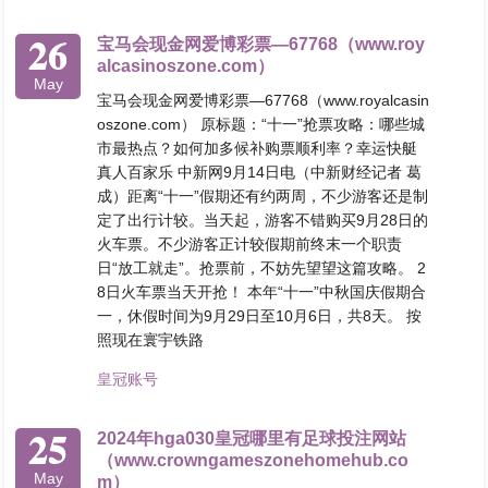
26
宝马会现金网爱博彩票―67768（www.roy
alcasinoszone.com）
May
宝马会现金网爱博彩票―67768（www.royalcasin
oszone.com） 原标题：“十一”抢票攻略：哪些城
市最热点？如何加多候补购票顺利率？幸运快艇
真人百家乐 中新网9月14日电（中新财经记者 葛
成）距离“十一”假期还有约两周，不少游客还是制
定了出行计较。当天起，游客不错购买9月28日的
火车票。不少游客正计较假期前终末一个职责
日“放工就走”。抢票前，不妨先望望这篇攻略。 2
8日火车票当天开抢！ 本年“十一”中秋国庆假期合
一，休假时间为9月29日至10月6日，共8天。 按
照现在寰宇铁路
皇冠账号
25
2024年hga030皇冠哪里有足球投注网站
（www.crowngameszonehomehub.co
May
m）