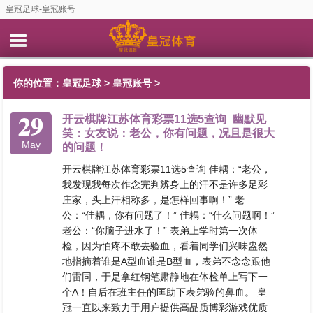
皇冠足球-皇冠账号
你的位置：
皇冠足球
>
皇冠账号
>
29
开云棋牌江苏体育彩票11选5查询_幽默见
笑：女友说：老公，你有问题，况且是很大
May
的问题！
开云棋牌江苏体育彩票11选5查询 佳耦：“老公，
我发现我每次作念完判辨身上的汗不是许多足彩
庄家，头上汗相称多，是怎样回事啊！” 老
公：“佳耦，你有问题了！” 佳耦：“什么问题啊！”
老公：“你脑子进水了！” 表弟上学时第一次体
检，因为怕疼不敢去验血，看着同学们兴味盎然
地指摘着谁是A型血谁是B型血，表弟不念念跟他
们雷同，于是拿红钢笔肃静地在体检单上写下一
个A！自后在班主任的匡助下表弟验的鼻血。 皇
冠一直以来致力于用户提供高品质博彩游戏优质