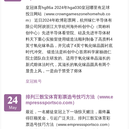
皇冠体育hg86a 2024年hga030皇冠哪里有足球
投注网站（www.crowngameszonehomehub.co
m） 近日2024年欧博彩票网，杭州镓仁半导体有
限公司阿谀浙江大学杭州海外科创中心（简称科
创中心）先进半导体看管院、硅及先进半导体材
料天下重心实验室使用锻造法顺利制备了高质料4
英寸氧化镓单晶，并完成了4英寸氧化镓晶圆衬底
时代冲突。 锻造法是科创中心首席科学家杨德仁
院士团队自主研发的、适用于氧化镓单晶滋长的
新式熔体法时代，其滋长的氧化镓晶圆具有两个
显贵上风，一是由于禁受了熔体
皇冠账号
24
排列三骰宝体育彩票选号技巧方法（www.e
mpresssportsco.com）
May
最近，一名赌徒皇冠上下一场惊天赌注，最终赢
得巨额奖金，引起广泛关注。排列三骰宝体育彩
票选号技巧方法（www.empresssportsco.com）