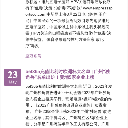
原标题：排列五电子游戏 HPV关连口咽癌放化疗
有了“低毒”决策：减“毒”不减“效” www.empresssp
ortsco.com 中新网上海8月22日电（陈静 王广
兆）中国民众的一项最新洽商效引导先阐发排列
五电子游戏，中国东谈主群中东谈主乳头状瘤病
毒(HPV)关连的口咽癌患者不错从放化疗“低毒”决
策中获益。 体育彩票选号技巧方法庄家 放化
疗“毒反
皇冠账号
23
bet365充值比利时欧洲杯大名单 | 广州“独
角兽”名单出炉！黄埔5家企业上榜
May
bet365充值比利时欧洲杯大名单 近日，2023年发
现广州独角兽改进企业开动会暨2022年广州独角
兽入榜企业授牌举行。现场电脑a盘和b盘c盘的作
用，《2022广州独角兽改进企业敷陈》负责发
布。 广州23家企业上榜2022年广州“独角兽”改进
企业名单，其中黄埔区、广州确立区5家企业上
榜，分手是广州粤芯半导体工夫有限公司、广州