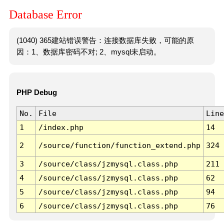
Database Error
(1040) 365建站错误警告：连接数据库失败，可能的原
因：1、数据库密码不对; 2、mysql未启动。
PHP Debug
No.
File
Line
1
/index.php
14
2
/source/function/function_extend.php
324
3
/source/class/jzmysql.class.php
211
4
/source/class/jzmysql.class.php
62
5
/source/class/jzmysql.class.php
94
6
/source/class/jzmysql.class.php
76