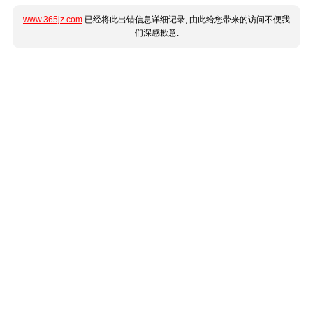
www.365jz.com
已经将此出错信息详细记录, 由此给您带来的访问不便我
们深感歉意.