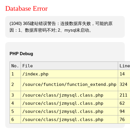
Database Error
(1040) 365建站错误警告：连接数据库失败，可能的原
因：1、数据库密码不对; 2、mysql未启动。
PHP Debug
No.
File
Line
1
/index.php
14
2
/source/function/function_extend.php
324
3
/source/class/jzmysql.class.php
211
4
/source/class/jzmysql.class.php
62
5
/source/class/jzmysql.class.php
94
6
/source/class/jzmysql.class.php
76