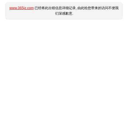
www.365jz.com
已经将此出错信息详细记录, 由此给您带来的访问不便我
们深感歉意.