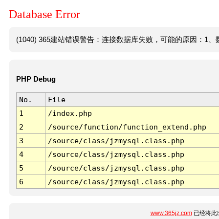
Database Error
(1040) 365建站错误警告：连接数据库失败，可能的原因：1、数
PHP Debug
No.
File
1
/index.php
2
/source/function/function_extend.php
3
/source/class/jzmysql.class.php
4
/source/class/jzmysql.class.php
5
/source/class/jzmysql.class.php
6
/source/class/jzmysql.class.php
www.365jz.com
已经将此