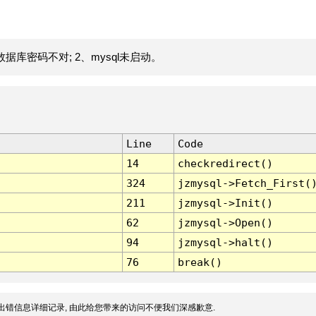
据库密码不对; 2、mysql未启动。
Line
Code
14
checkredirect()
324
jzmysql->Fetch_First(
211
jzmysql->Init()
62
jzmysql->Open()
94
jzmysql->halt()
76
break()
出错信息详细记录, 由此给您带来的访问不便我们深感歉意.