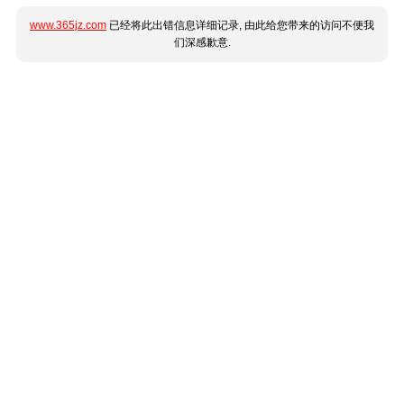
www.365jz.com
已经将此出错信息详细记录, 由此给您带来的访问不便我
们深感歉意.