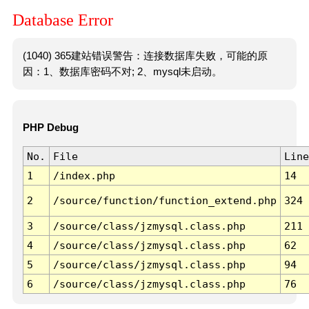
Database Error
(1040) 365建站错误警告：连接数据库失败，可能的原
因：1、数据库密码不对; 2、mysql未启动。
PHP Debug
No.
File
Line
1
/index.php
14
2
/source/function/function_extend.php
324
3
/source/class/jzmysql.class.php
211
4
/source/class/jzmysql.class.php
62
5
/source/class/jzmysql.class.php
94
6
/source/class/jzmysql.class.php
76