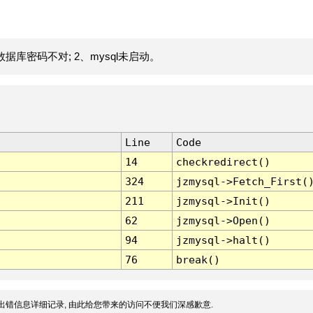
据库密码不对; 2、mysql未启动。
Line
Code
14
checkredirect()
324
jzmysql->Fetch_First(
211
jzmysql->Init()
62
jzmysql->Open()
94
jzmysql->halt()
76
break()
出错信息详细记录, 由此给您带来的访问不便我们深感歉意.