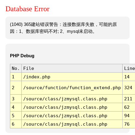
Database Error
(1040) 365建站错误警告：连接数据库失败，可能的原
因：1、数据库密码不对; 2、mysql未启动。
PHP Debug
No.
File
Line
1
/index.php
14
2
/source/function/function_extend.php
324
3
/source/class/jzmysql.class.php
211
4
/source/class/jzmysql.class.php
62
5
/source/class/jzmysql.class.php
94
6
/source/class/jzmysql.class.php
76