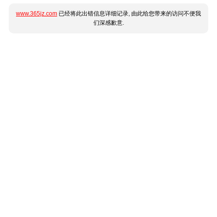
www.365jz.com
已经将此出错信息详细记录, 由此给您带来的访问不便我
们深感歉意.