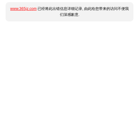
www.365jz.com
已经将此出错信息详细记录, 由此给您带来的访问不便我
们深感歉意.