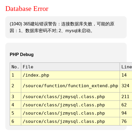
Database Error
(1040) 365建站错误警告：连接数据库失败，可能的原
因：1、数据库密码不对; 2、mysql未启动。
PHP Debug
No.
File
Line
1
/index.php
14
2
/source/function/function_extend.php
324
3
/source/class/jzmysql.class.php
211
4
/source/class/jzmysql.class.php
62
5
/source/class/jzmysql.class.php
94
6
/source/class/jzmysql.class.php
76